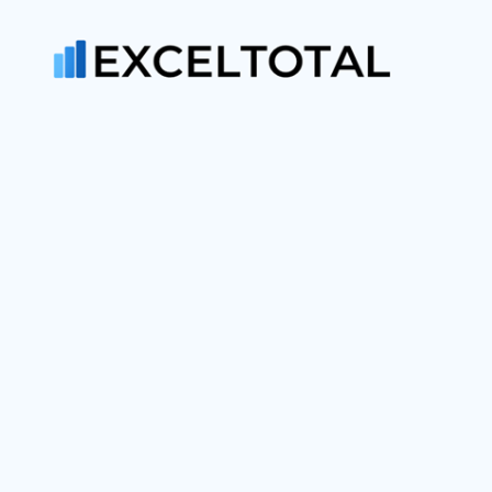
Saltar
al
contenido