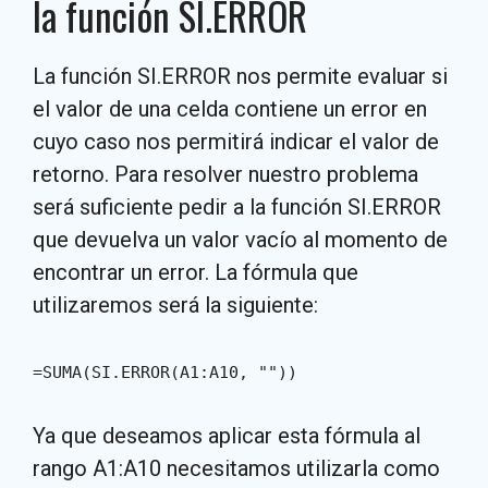
la función SI.ERROR
La función SI.ERROR nos permite evaluar si
el valor de una celda contiene un error en
cuyo caso nos permitirá indicar el valor de
retorno. Para resolver nuestro problema
será suficiente pedir a la función SI.ERROR
que devuelva un valor vacío al momento de
encontrar un error. La fórmula que
utilizaremos será la siguiente:
=SUMA(SI.ERROR(A1:A10, ""))
Ya que deseamos aplicar esta fórmula al
rango A1:A10 necesitamos utilizarla como