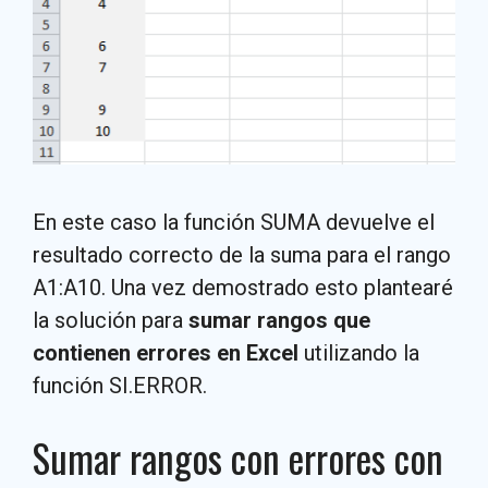
En este caso la función SUMA devuelve el
resultado correcto de la suma para el rango
A1:A10. Una vez demostrado esto plantearé
la solución para
sumar rangos que
contienen errores en Excel
utilizando la
función SI.ERROR.
Sumar rangos con errores con