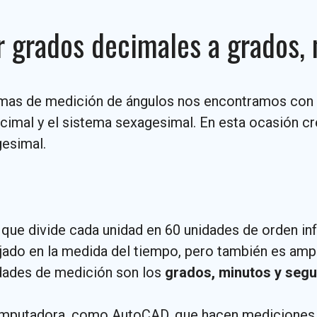
r grados decimales a grados,
emas de medición de ángulos nos encontramos con 
imal y el sistema sexagesimal. En esta ocasión c
gesimal.
que divide cada unidad en 60 unidades de orden infe
jado en la medida del tiempo, pero también es ampl
idades de medición son los
grados, minutos y seg
omputadora, como AutoCAD, que hacen mediciones d