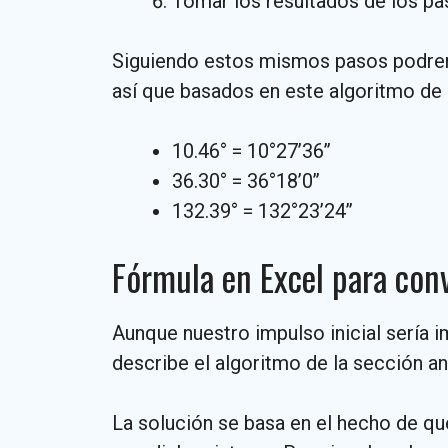
Tomar los resultados de los paso
Siguiendo estos mismos pasos pod
así que basados en este algoritmo de
10.46° = 10°27’36’’
36.30° = 36°18’0’’
132.39° = 132°23’24’’
Fórmula en Excel para conv
Aunque nuestro impulso inicial sería 
describe el algoritmo de la sección a
La solución se basa en el hecho de q