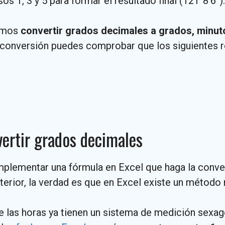
s 1, 3 y 5 para formar el resultado final (121°8’6’’).
remos
convertir grados decimales a grados, minu
 conversión puedes comprobar que los siguientes r
ertir grados decimales
implementar una fórmula en Excel que haga la conv
nterior, la verdad es que en Excel existe un método
ue las horas ya tienen un sistema de medición sexa