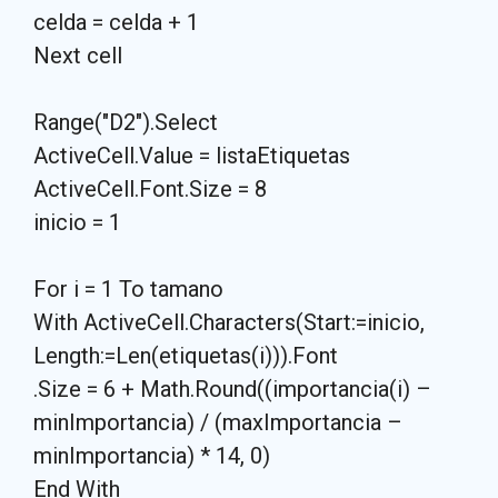
celda = celda + 1
Next cell
Range("D2").Select
ActiveCell.Value = listaEtiquetas
ActiveCell.Font.Size = 8
inicio = 1
For i = 1 To tamano
With ActiveCell.Characters(Start:=inicio,
Length:=Len(etiquetas(i))).Font
.Size = 6 + Math.Round((importancia(i) –
minImportancia) / (maxImportancia –
minImportancia) * 14, 0)
End With