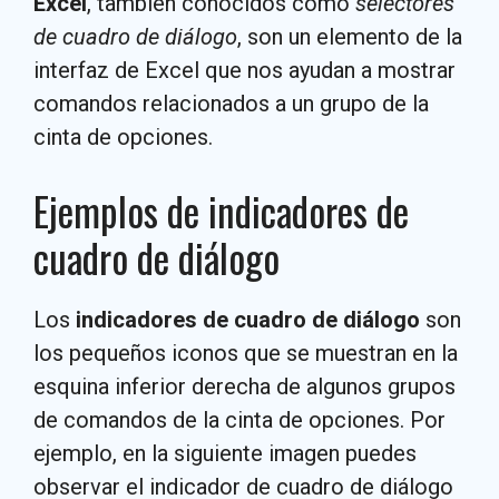
Excel
, también conocidos como
selectores
de cuadro de diálogo
, son un elemento de la
interfaz de Excel que nos ayudan a mostrar
comandos relacionados a un grupo de la
cinta de opciones.
Ejemplos de indicadores de
cuadro de diálogo
Los
indicadores de cuadro de diálogo
son
los pequeños iconos que se muestran en la
esquina inferior derecha de algunos grupos
de comandos de la cinta de opciones. Por
ejemplo, en la siguiente imagen puedes
observar el indicador de cuadro de diálogo